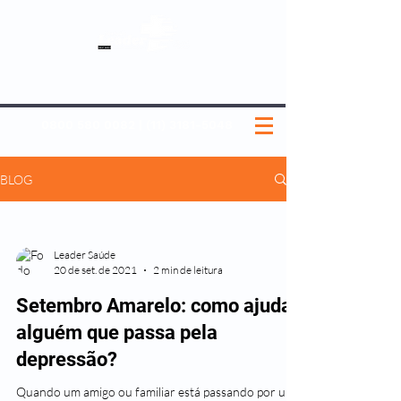
SOBRE NÓS
NOSSOS PLANOS
MEDICINA PREVENTIVA
NOSSAS UNIDADES
0800 580 0082
|
(11) 3181-5048
BLOG
Leader Saúde
20 de set. de 2021
2 min de leitura
Setembro Amarelo: como ajudar
alguém que passa pela
depressão?
Quando um amigo ou familiar está passando por uma