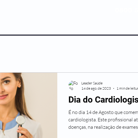
0800 5
NOSSOS PLANOS
MEDICINA PREV
Leader Saúde
14 de ago. de 2023
1 min de leitu
Dia do Cardiologi
É no dia 14 de Agosto que come
cardiologista. Este profissional 
doenças, na realização de exames.