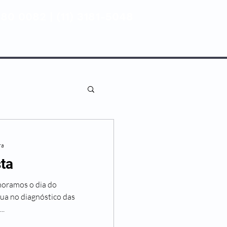
80 0082 | (11) 3181-5048
ENTIVA
NOSSAS UNIDADES
ra
sta
moramos o dia do
atua no diagnóstico das
..