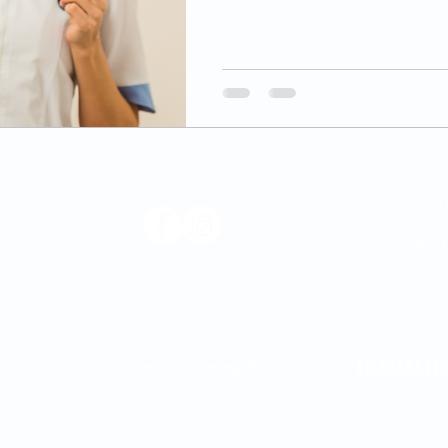
0800 580 0
CENTRAL 
Médica
os.
@newsaudeleader
TRABALH