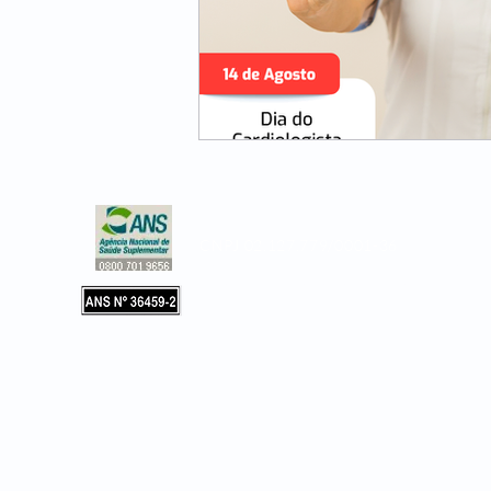
CNPJ 02.127.779/0001-36
Copyright © 2019, Leader Assistência 
e Hospitalar. Todos os direitos reservad