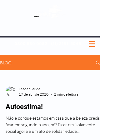
SOBRE NÓS
NOSSOS PLANOS
MEDICINA PREVENTIVA
NOSSAS UNIDADES
0800 580 0082
|
(11) 3181-5048
BLOG
Leader Saúde
17 de abr. de 2020
2 min de leitura
Autoestima!
Não é porque estamos em casa que a beleza precisa
ficar em segundo plano, né? Ficar em isolamento
social agora é um ato de solidariedade...