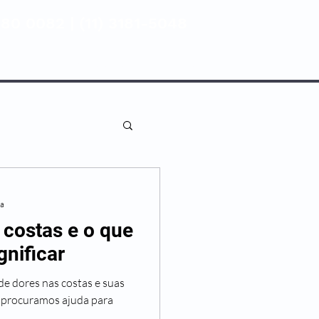
80 0082 | (11) 3181-5048
ENTIVA
NOSSAS UNIDADES
ra
 costas e o que
nificar
 de dores nas costas e suas
 procuramos ajuda para