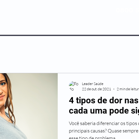
0800 5
NOSSOS PLANOS
MEDICINA PREV
Leader Saúde
22 de out. de 2021
2 min de leitu
4 tipos de dor nas
cada uma pode sig
Você saberia diferenciar os tipos
principais causas? Quase sempre
esse tipo de problema...