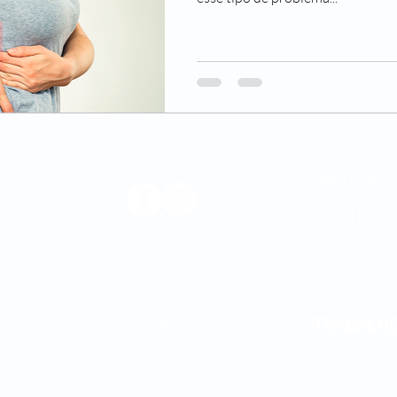
0800 580 0
CENTRAL 
Médica
os.
@newsaudeleader
TRABALH