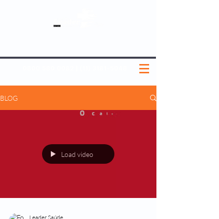
SOBRE NÓS
NOSSOS PLANOS
MEDICINA PREVENTIVA
NOSSAS UNIDADES
0800 580 0082
|
(11) 3181-5048
BLOG
Load video
Leader Saúde