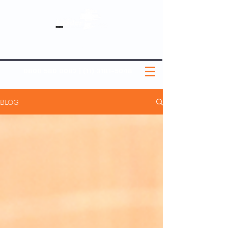
SOBRE NÓS
NOSSOS PLANOS
MEDICINA PREVENTIVA
NOSSAS UNIDADES
0800 580 0082
|
(11) 3181-5048
BLOG