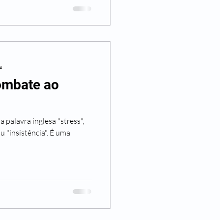
ra
ombate ao
 palavra inglesa "stress",
ou "insistência". É uma