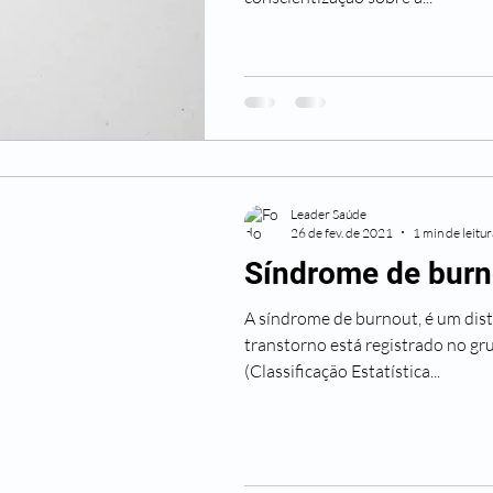
Leader Saúde
26 de fev. de 2021
1 min de leitu
Síndrome de burn
A síndrome de burnout, é um dist
transtorno está registrado no g
(Classificação Estatística...