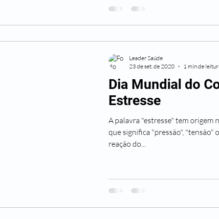
Leader Saúde
23 de set. de 2020
1 min de leitu
Dia Mundial do C
Estresse
A palavra "estresse" tem origem na
que significa "pressão", "tensão" 
reação do...