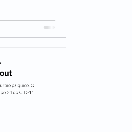
ra
out
úrbio psíquico. O
rupo 24 do CID-11