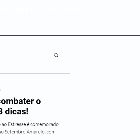
80 0082 | (11) 3181-5048
ENTIVA
NOSSAS UNIDADES
ra
combater o
 dicas!
e ao Estresse é comemorado
no Setembro Amarelo, com