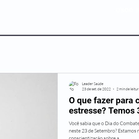
0800 5
NOSSOS PLANOS
MEDICINA PREV
Leader Saúde
23 de set. de 2022
2 min de leitu
O que fazer para 
estresse? Temos 3
Você sabia que o Dia do Combat
neste 23 de Setembro? Estamos 
conscientização sobre a...