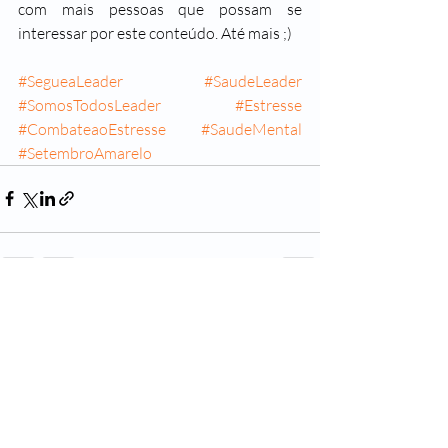
com mais pessoas que possam se 
interessar por este conteúdo. Até mais ;)
#SegueaLeader
#SaudeLeader
#SomosTodosLeader
#Estresse
#CombateaoEstresse
#SaudeMental
#SetembroAmarelo
Posts recentes
Ver tudo