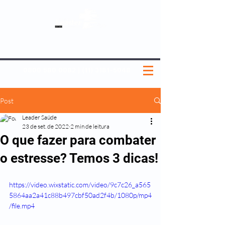
SOBRE NÓS
NOSSOS PLANOS
MEDICINA PREVENTIVA
NOSSAS UNIDADES
0800 580 0082
|
(11) 3181-5048
Post
Leader Saúde
23 de set. de 2022
2 min de leitura
O que fazer para combater
o estresse? Temos 3 dicas!
https://video.wixstatic.com/video/9c7c26_a565
5864aa2a41c88b497cbf50ad2f4b/1080p/mp4
/file.mp4