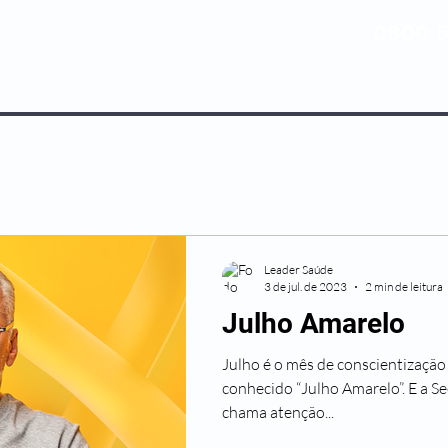
0800 5
NOSSOS PLANOS
MEDICINA PREV
Leader Saúde
3 de jul. de 2023
2 min de leitura
Julho Amarelo
Julho é o mês de conscientização 
conhecido “Julho Amarelo”. E a Se
chama atenção...