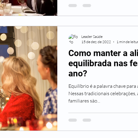
Leader Saúde
15 de dez. de 2022
1 min de leitu
Como manter a al
equilibrada nas fe
ano?
Equilíbrio é a palavra chave para a
Nessas tradicionais celebrações, 
familiares são...