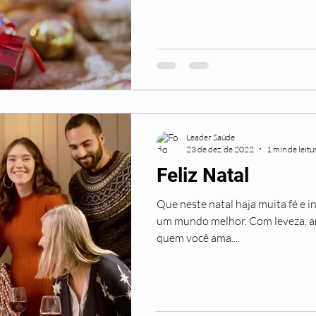
Leader Saúde
23 de dez. de 2022
1 min de leitu
Feliz Natal
Que neste natal haja muita fé e i
um mundo melhor. Com leveza, am
quem você ama....