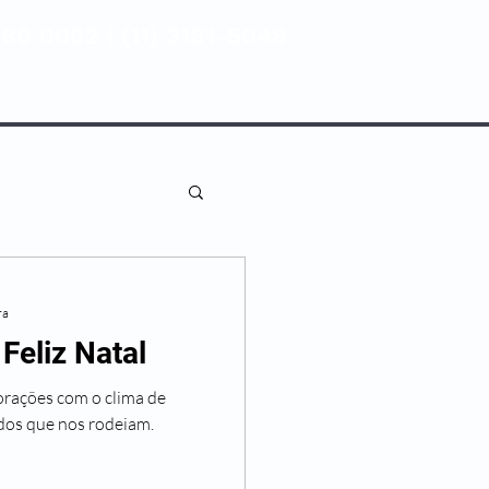
80 0082 | (11) 3181-5048
ENTIVA
NOSSAS UNIDADES
ra
Feliz Natal
rações com o clima de
odos que nos rodeiam.