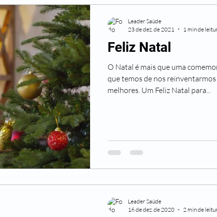
Leader Saúde
23 de dez. de 2021
1 min de leitu
Feliz Natal
O Natal é mais que uma comemor
que temos de nos reinventarmos
melhores. Um Feliz Natal para...
Leader Saúde
16 de dez. de 2020
2 min de leitu