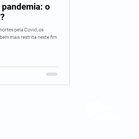
e pandemia: o
o?
ortes pela Covid, os
bem mais restrita neste fim
082 | (11) 3181-5048
DE VENDAS
0800 580 2425