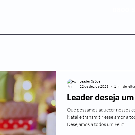
0800 5
NOSSOS PLANOS
MEDICINA PREV
Leader Saúde
22 de dez. de 2023
1 min de leitu
Leader deseja um 
Que possamos aquecer nossos co
Natal e transmitir esse amor a t
Desejamos a todos um Feliz...