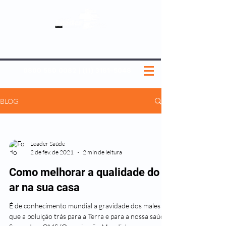
SOBRE NÓS
NOSSOS PLANOS
MEDICINA PREVENTIVA
NOSSAS UNIDADES
0800 580 0082
|
(11) 3181-5048
BLOG
Leader Saúde
2 de fev. de 2021
2 min de leitura
Como melhorar a qualidade do
ar na sua casa
É de conhecimento mundial a gravidade dos males
que a poluição trás para a Terra e para a nossa saúde.