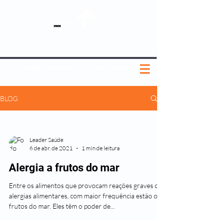
SOBRE NÓS
NOSSOS PLANOS
MEDICINA PREVENTIVA
NOSSAS UNIDADES
0800 580 0082
|
(11) 3181-5048
BLOG
Leader Saúde
6 de abr. de 2021
1 min de leitura
Alergia a frutos do mar
Entre os alimentos que provocam reações graves de
alergias alimentares, com maior frequência estão os
frutos do mar. Eles têm o poder de...