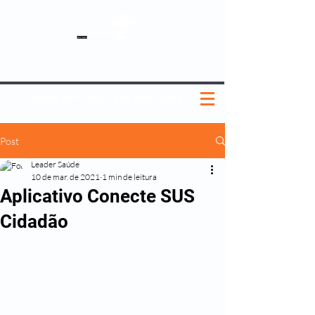
SOBRE NÓS
NOSSOS PLANOS
MEDICINA PREVENTIVA
NOSSAS UNIDADES
0800 580 0082
|
(11) 3181-5048
Post
Leader Saúde
10 de mar. de 2021
1 min de leitura
Aplicativo Conecte SUS
Cidadão