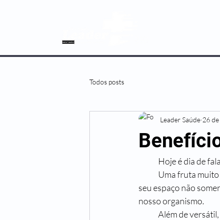
SOBRE NÓS
Todos posts
Leader Saúde
26 de
Benefíci
	Hoje é dia de fal
 	Uma fruta muito conhecida pelo seu formato diferenciado das demais, a carambola ganhou 
seu espaço não soment
nosso organismo.
 	Além de versátil, podendo ser consumida em sua forma natural ou como ingrediente, a 