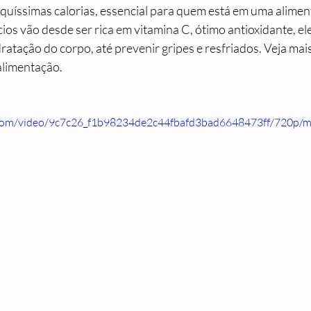
uíssimas calorias, essencial para quem está em uma alimen
ios vão desde ser rica em vitamina C, ótimo antioxidante, el
atação do corpo, até prevenir gripes e resfriados. Veja mais
alimentação.
ic.com/video/9c7c26_f1b98234de2c44fbafd3bad6648473ff/720p/m