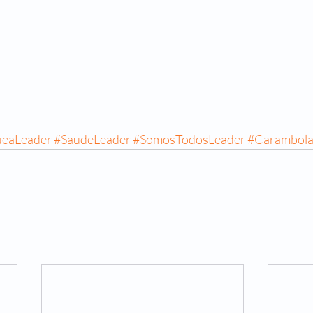
ueaLeader
#SaudeLeader
#SomosTodosLeader
#Carambol