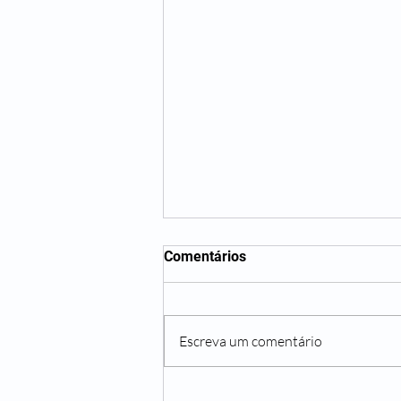
Comentários
Escreva um comentário
Não beber água o suficiente