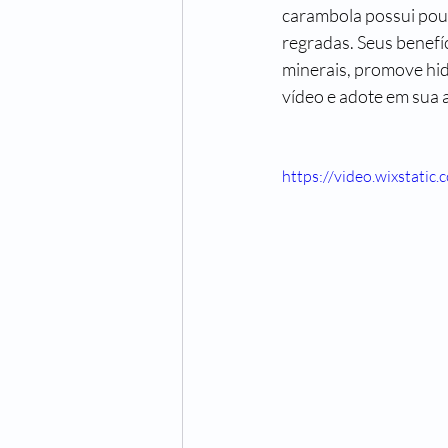
carambola possui pouq
regradas. Seus benefíc
minerais, promove hidr
vídeo e adote em sua 
https://video.wixstat