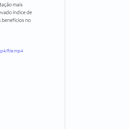
tação mais 
evado índice de 
 benefícios no 
p4/file.mp4