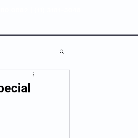
80 0082 | (11) 3181-5048
ENTIVA
NOSSAS UNIDADES
pecial