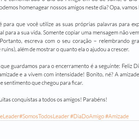
odemos homenagear nossos amigos neste dia? Opa, vamos 
é para que você utilize as suas próprias palavras para ex
ial para a sua vida. Somente copiar uma mensagem não vem
l. Portanto, escreva com o seu coração – relembrando g
ruins), além de mostrar o quanto ela o ajudou a crescer.
ue guardamos para o encerramento é a seguinte: Feliz Di
mizade e a vivem com intensidade! Bonito, né? A amizade 
de sentimento que chegou para ficar.
itas conquistas a todos os amigos! Parabéns! 
eLeader
#SomosTodosLeader
#DiaDoAmigo
#Amizade