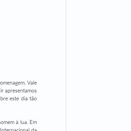
homenagem. Vale 
uir apresentamos 
re este dia tão 
homem à lua. Em 
ternacional da 