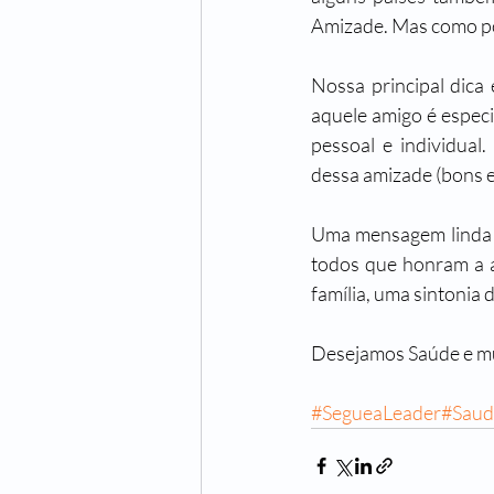
Amizade. Mas como p
Nossa principal dica 
aquele amigo é espec
pessoal e individua
dessa amizade (bons e 
Uma mensagem linda q
todos que honram a a
família, uma sintonia 
Desejamos Saúde e mu
#SegueaLeader
#Saud