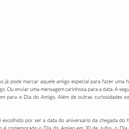
ão já pode marcar aquele amigo especial para fazer uma 
igo. Ou enviar uma mensagem carinhosa para a data. A seg
m para o Dia do Amigo. Além de outras curiosidades sob
i escolhido por ser a data do aniversário da chegada do 
m é comemorado o Dia do Amigo em 30 de Julho, o Dia In