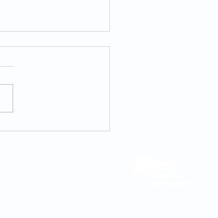
internacional da
cina integrativa
082 | (11) 3181-5048
DE VENDAS
0800 580 2425