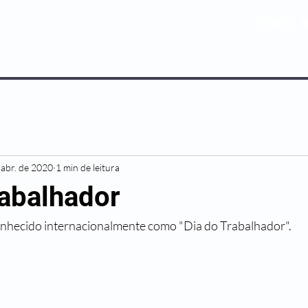
0800 5
NOSSOS PLANOS
MEDICINA PREV
 abr. de 2020
1 min de leitura
rabalhador
onhecido internacionalmente como "Dia do Trabalhador".