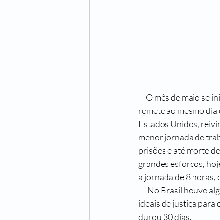
     O mês de maio se inicia com um feriado internacional dedicado aos trabalhadores, data que 
remete ao mesmo dia e
Estados Unidos, reivi
menor jornada de traba
prisões e até morte de
grandes esforços, hoj
a jornada de 8 horas,
      No Brasil houve algo parecido em 1917, com a chegada de imigrantes europeus, trazendo os 
ideais de justiça para
durou 30 dias.