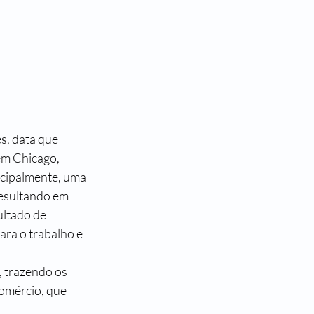
em Chicago, 
ncipalmente, uma 
resultando em 
ultado de 
ra o trabalho e 
comércio, que 