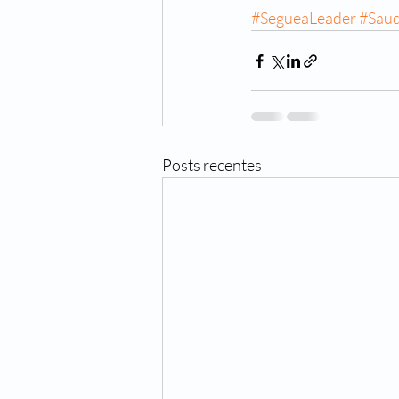
#SegueaLeader
#Sau
Posts recentes