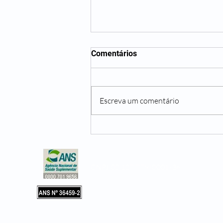
Comentários
Escreva um comentário
Não beber água o suficiente
pode te trazer diversos
problemas
CNPJ 02.127.779/0001-36
Copyright © 2019, Leader Assistência 
e Hospitalar. Todos os direitos reservad