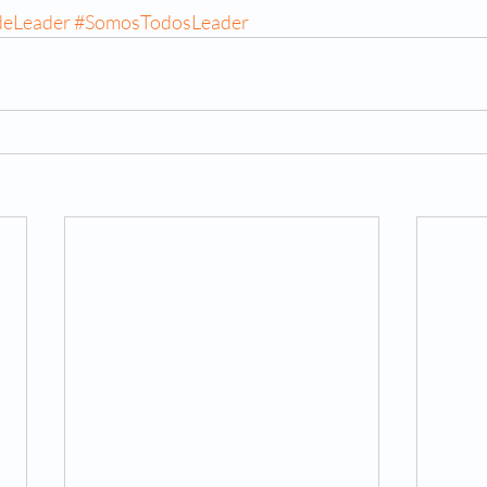
deLeader
#SomosTodosLeader