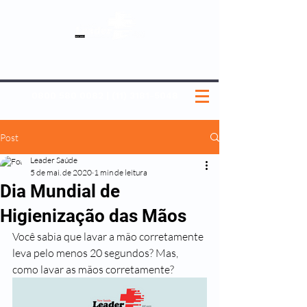
SOBRE NÓS
NOSSOS PLANOS
MEDICINA PREVENTIVA
NOSSAS UNIDADES
0800 580 0082
|
(11) 3181-5048
Post
Leader Saúde
5 de mai. de 2020
1 min de leitura
Dia Mundial de
Higienização das Mãos
Você sabia que lavar a mão corretamente 
leva pelo menos 20 segundos? Mas, 
como lavar as mãos corretamente?