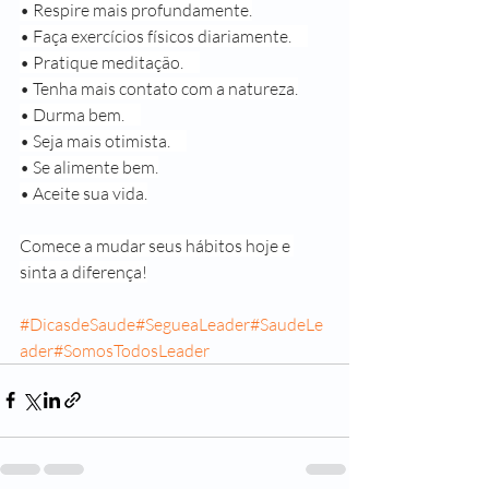
• Respire mais profundamente.
• Faça exercícios físicos diariamente. ⠀
• Pratique meditação. ⠀
• Tenha mais contato com a natureza.
• Durma bem. ⠀
• Seja mais otimista. ⠀
• Se alimente bem.
• Aceite sua vida.
Comece a mudar seus hábitos hoje e 
sinta a diferença!
#DicasdeSaude
#SegueaLeader
#SaudeLe
ader
#SomosTodosLeader