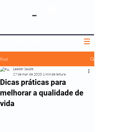
SOBRE NÓS
NOSSOS PLANOS
MEDICINA PREVENTIVA
NOSSAS UNIDADES
0800 580 0082
|
(11) 3181-5048
Post
Leader Saúde
27 de mar. de 2020
1 min de leitura
Dicas práticas para
melhorar a qualidade de
vida