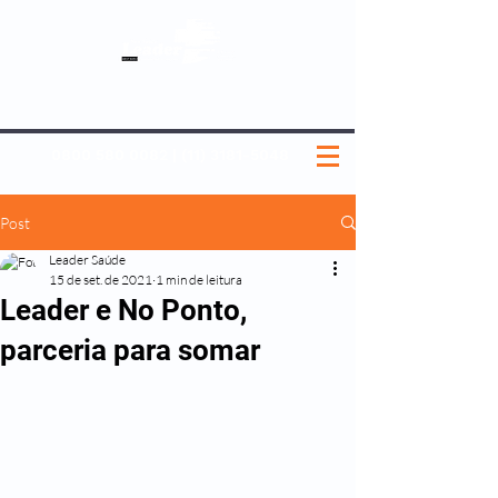
SOBRE NÓS
NOSSOS PLANOS
MEDICINA PREVENTIVA
NOSSAS UNIDADES
0800 580 0082
|
(11) 3181-5048
Post
Leader Saúde
15 de set. de 2021
1 min de leitura
Leader e No Ponto,
parceria para somar