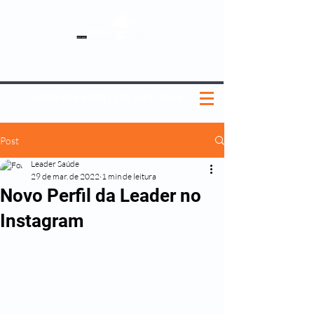
SOBRE NÓS
NOSSOS PLANOS
MEDICINA PREVENTIVA
NOSSAS UNIDADES
0800 580 0082
|
(11) 3181-5048
Post
Leader Saúde
29 de mar. de 2022
1 min de leitura
Novo Perfil da Leader no
Instagram