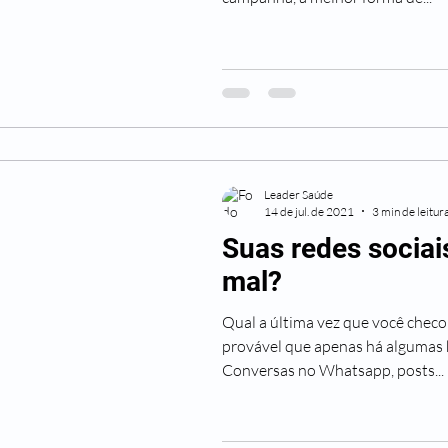
Leader Saúde
14 de jul. de 2021
3 min de leitur
Suas redes sociai
mal?
Qual a última vez que você checou
provável que apenas há algumas 
Conversas no Whatsapp, posts...