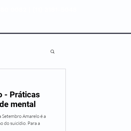
80 0082 | (11) 3181-5048
ENTIVA
NOSSAS UNIDADES
 - Práticas
de mental
a Setembro Amarelo é a
o do suicídio. Para a