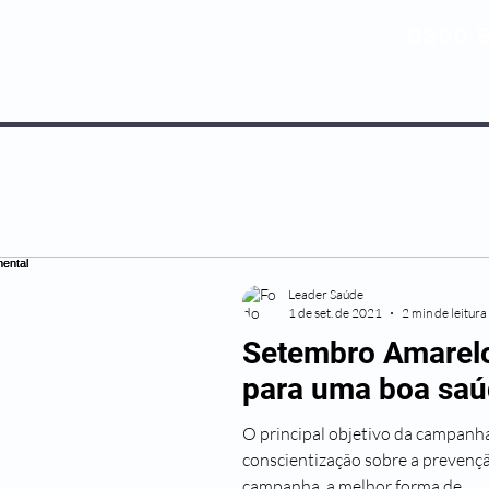
0800 5
NOSSOS PLANOS
MEDICINA PREV
Leader Saúde
1 de set. de 2021
2 min de leitura
Setembro Amarelo
para uma boa saú
O principal objetivo da campanh
conscientização sobre a prevençã
campanha, a melhor forma de...