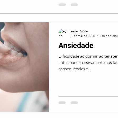
Leader Saúde
22 de mai. de 2020
1 min de leitu
Ansiedade
Dificuldade ao dormir, ao ter ate
antecipar excessivamente aos fa
consequências e...