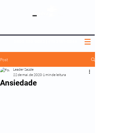
SOBRE NÓS
NOSSOS PLANOS
MEDICINA PREVENTIVA
NOSSAS UNIDADES
0800 580 0082
|
(11) 3181-5048
Post
Leader Saúde
22 de mai. de 2020
1 min de leitura
Ansiedade