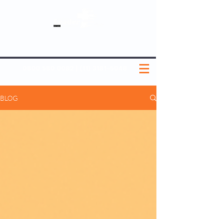
SOBRE NÓS
NOSSOS PLANOS
MEDICINA PREVENTIVA
NOSSAS UNIDADES
0800 580 0082
|
(11) 3181-5048
BLOG