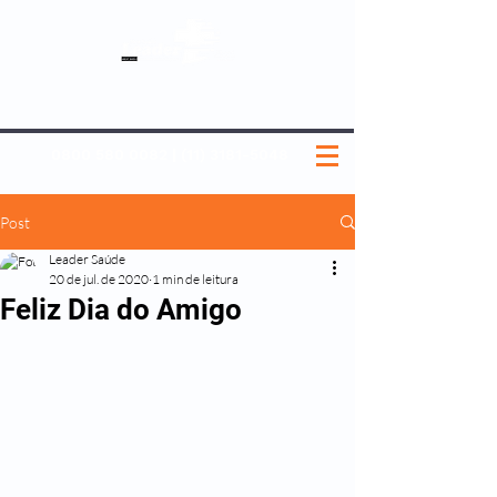
SOBRE NÓS
NOSSOS PLANOS
MEDICINA PREVENTIVA
NOSSAS UNIDADES
0800 580 0082
|
(11) 3181-5048
Post
Leader Saúde
20 de jul. de 2020
1 min de leitura
Feliz Dia do Amigo