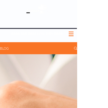
SOBRE NÓS
NOSSOS PLANOS
MEDICINA PREVENTIVA
NOSSAS UNIDADES
0800 580 0082
|
(11) 3181-5048
BLOG