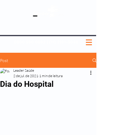
SOBRE NÓS
NOSSOS PLANOS
MEDICINA PREVENTIVA
NOSSAS UNIDADES
0800 580 0082
|
(11) 3181-5048
Post
Leader Saúde
2 de jul. de 2021
1 min de leitura
Dia do Hospital