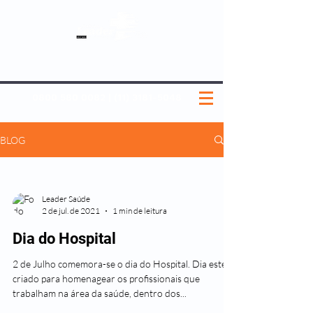
SOBRE NÓS
NOSSOS PLANOS
MEDICINA PREVENTIVA
NOSSAS UNIDADES
0800 580 0082
|
(11) 3181-5048
BLOG
Leader Saúde
2 de jul. de 2021
1 min de leitura
Dia do Hospital
2 de Julho comemora-se o dia do Hospital. Dia este
criado para homenagear os profissionais que
trabalham na área da saúde, dentro dos...