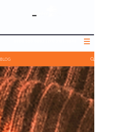
SOBRE NÓS
NOSSOS PLANOS
MEDICINA PREVENTIVA
NOSSAS UNIDADES
0800 580 0082
|
(11) 3181-5048
BLOG