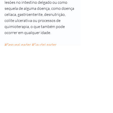
lesões no intestino delgado ou como 
sequela de alguma doença, como doença 
celíaca, gastroenterite, desnutrição, 
colite ulcerativa ou processos de 
quimioterapia, o que também pode 
ocorrer em qualquer idade.
#SegueaLeader
#SaudeLeader
#SomosTodosLeader
#Lactose
#IntoleranciaLactose
#Leite
Posts recentes
Ver tudo