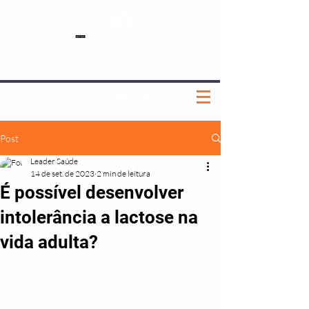
SOBRE NÓS
NOSSOS PLANOS
MEDICINA PREVENTIVA
NOSSAS UNIDADES
0800 580 0082
|
(11) 3181-5048
Post
Leader Saúde
14 de set. de 2023
2 min de leitura
É possível desenvolver
intolerância a lactose na
vida adulta?