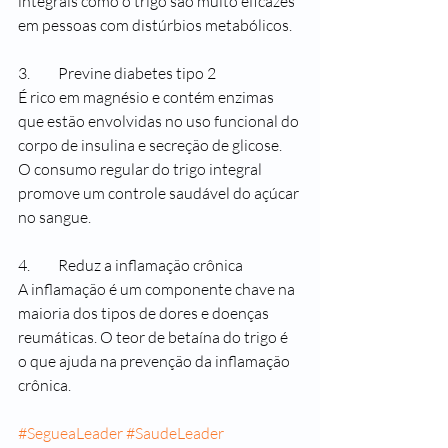
integrais como o trigo são muito eficazes 
em pessoas com distúrbios metabólicos.
3.	Previne diabetes tipo 2
É rico em magnésio e contém enzimas 
que estão envolvidas no uso funcional do 
corpo de insulina e secreção de glicose. 
O consumo regular do trigo integral 
promove um controle saudável do açúcar 
no sangue. 
4.	Reduz a inflamação crônica 
A inflamação é um componente chave na 
maioria dos tipos de dores e doenças 
reumáticas. O teor de betaína do trigo é 
o que ajuda na prevenção da inflamação 
crônica. 
#SegueaLeader
#SaudeLeader