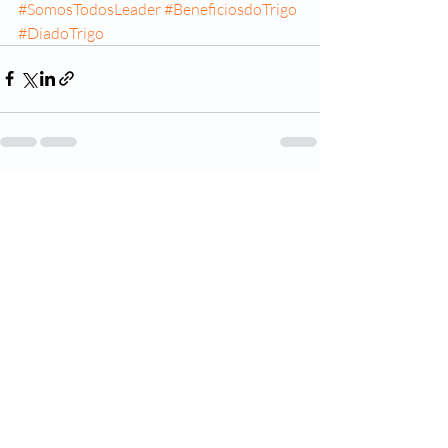
#SomosTodosLeader
#BeneficiosdoTrigo
#DiadoTrigo
Posts recentes
Ver tudo