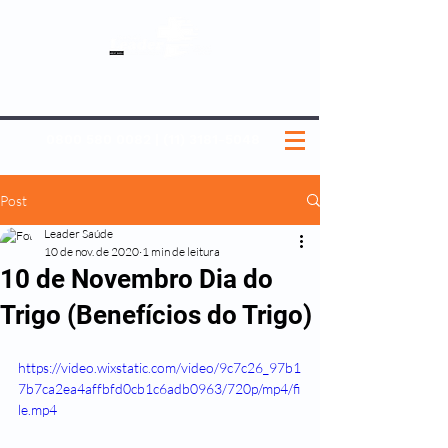
SOBRE NÓS
NOSSOS PLANOS
MEDICINA PREVENTIVA
NOSSAS UNIDADES
0800 580 0082
|
(11) 3181-5048
Post
Leader Saúde
10 de nov. de 2020
1 min de leitura
10 de Novembro Dia do
Trigo (Benefícios do Trigo)
https://video.wixstatic.com/video/9c7c26_97b1
7b7ca2ea4affbfd0cb1c6adb0963/720p/mp4/fi
le.mp4