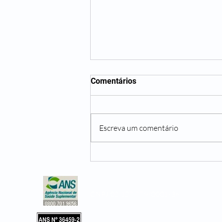
Comentários
Escreva um comentário
Não beber água o suficiente
pode te trazer diversos
problemas
CNPJ 02.127.779/0001-36
Copyright © 2019, Leader Assistência 
e Hospitalar. Todos os direitos reservad