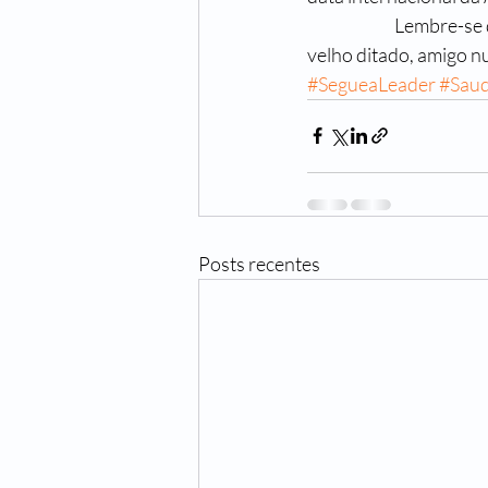
		Lembre-se de mandar lembranças aos amigos mais uma vez, até porque, como diz um 
velho ditado, amigo n
#SegueaLeader
#Sau
Posts recentes