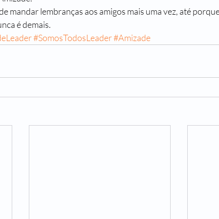
unca é demais.
deLeader
#SomosTodosLeader
#Amizade