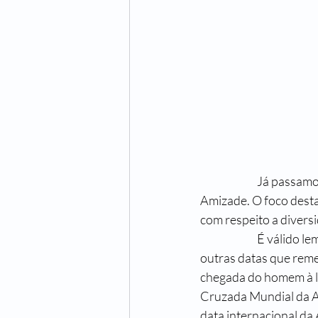
		Já passamos pelo Dia do Amigo, e hoje, internacionalmente, é reconhecido como Dia da 
Amizade. O foco desta
com respeito a diversi
		É válido lembrar que, diversos outros países tiveram, antes mesmo do dia internacional, 
outras datas que reme
chegada do homem à lu
Cruzada Mundial da A
data internacional da