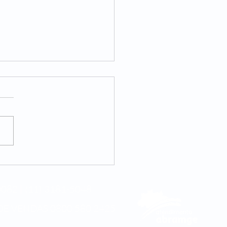
internacional da
cina integrativa
082 | (11) 3181-5048
DE VENDAS
0800 580 2425