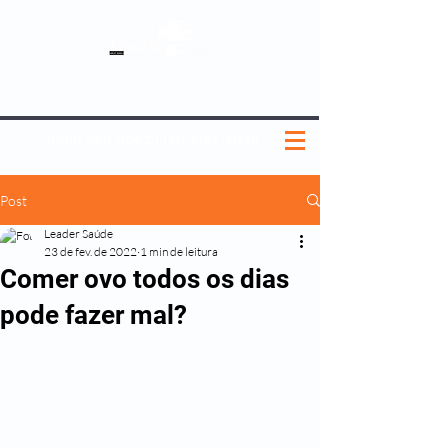
SOBRE NÓS
NOSSOS PLANOS
MEDICINA PREVENTIVA
NOSSAS UNIDADES
0800 580 0082
|
(11) 3181-5048
Post
Leader Saúde
23 de fev. de 2022
1 min de leitura
Comer ovo todos os dias
pode fazer mal?