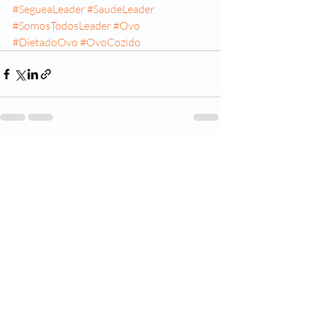
#SegueaLeader
#SaudeLeader
#SomosTodosLeader
#Ovo
#DietadoOvo
#OvoCozido
Posts recentes
Ver tudo