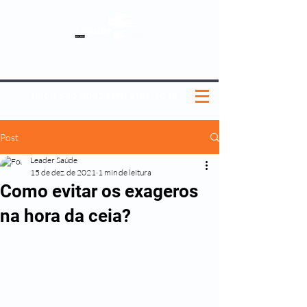
SOBRE NÓS
NOSSOS PLANOS
MEDICINA PREVENTIVA
NOSSAS UNIDADES
0800 580 0082
|
(11) 3181-5048
Post
Leader Saúde
15 de dez. de 2021
1 min de leitura
Como evitar os exageros
na hora da ceia?