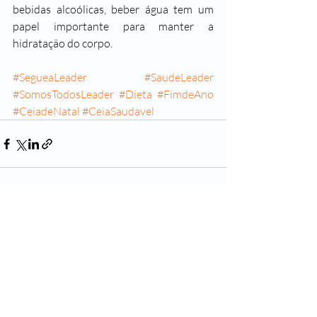
bebidas alcoólicas, beber água tem um 
papel importante para manter a 
hidratação do corpo.
#SegueaLeader
#SaudeLeader
#SomosTodosLeader
#Dieta
#FimdeAno
#CeiadeNatal
#CeiaSaudavel
Posts recentes
Ver tudo