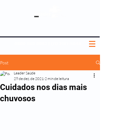
SOBRE NÓS
NOSSOS PLANOS
MEDICINA PREVENTIVA
NOSSAS UNIDADES
0800 580 0082
|
(11) 3181-5048
Post
Leader Saúde
29 de dez. de 2021
2 min de leitura
Cuidados nos dias mais
chuvosos