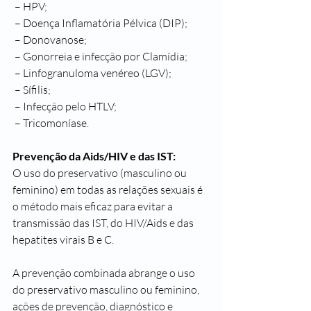
 – 
HPV
;
 – 
Doença Inflamatória Pélvica (DIP
);
 – 
Donovanose
;
 – 
Gonorreia e infecção por Clamídia
;
 – 
Linfogranuloma venéreo (LGV)
;
 – 
Sífilis
;
 – 
Infecção pelo HTLV
;
 – 
Tricomoníase
.
Prevenção da Aids/HIV e das IST:
O uso do preservativo (masculino ou 
feminino) em todas as relações sexuais é 
o método mais eficaz para evitar a 
transmissão das IST, do HIV/Aids e das 
hepatites virais B e C.
A prevenção combinada abrange o uso 
do preservativo masculino ou feminino, 
ações de prevenção, diagnóstico e 