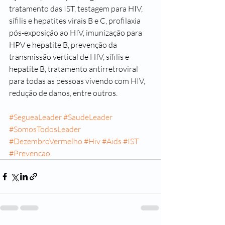
tratamento das IST, testagem para HIV, 
sífilis e hepatites virais B e C, profilaxia 
pós-exposição ao HIV, imunização para 
HPV e hepatite B, prevenção da 
transmissão vertical de HIV, sífilis e 
hepatite B, tratamento antirretroviral 
para todas as pessoas vivendo com HIV, 
redução de danos, entre outros.
#SegueaLeader
#SaudeLeader
#SomosTodosLeader
#DezembroVermelho
#Hiv
#Aids
#IST
#Prevencao