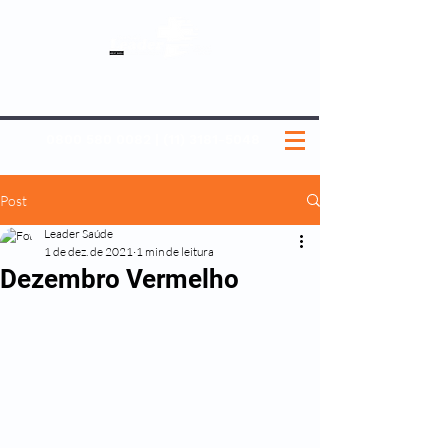
SOBRE NÓS
NOSSOS PLANOS
MEDICINA PREVENTIVA
NOSSAS UNIDADES
0800 580 0082
|
(11) 3181-5048
Post
Leader Saúde
1 de dez. de 2021
1 min de leitura
Dezembro Vermelho