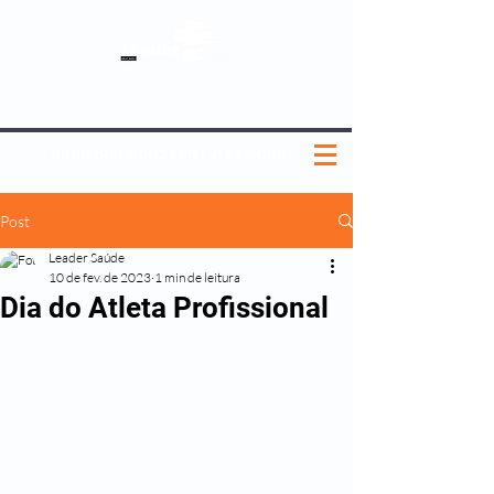
SOBRE NÓS
NOSSOS PLANOS
MEDICINA PREVENTIVA
NOSSAS UNIDADES
0800 580 0082
|
(11) 3181-5048
Post
Leader Saúde
10 de fev. de 2023
1 min de leitura
Dia do Atleta Profissional