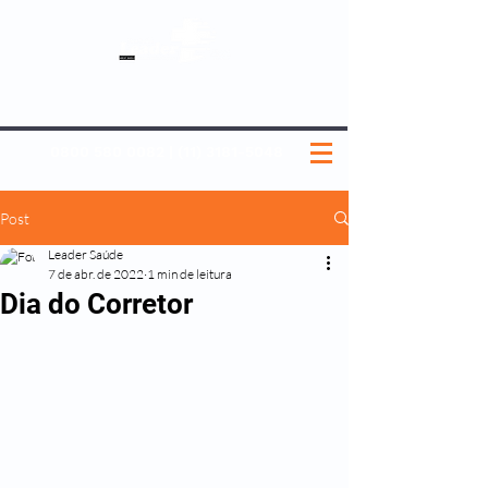
SOBRE NÓS
NOSSOS PLANOS
MEDICINA PREVENTIVA
NOSSAS UNIDADES
0800 580 0082
|
(11) 3181-5048
Post
Leader Saúde
7 de abr. de 2022
1 min de leitura
Dia do Corretor