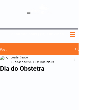
SOBRE NÓS
NOSSOS PLANOS
MEDICINA PREVENTIVA
NOSSAS UNIDADES
0800 580 0082
|
(11) 3181-5048
Post
Leader Saúde
12 de abr. de 2021
1 min de leitura
Dia do Obstetra