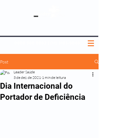
SOBRE NÓS
NOSSOS PLANOS
MEDICINA PREVENTIVA
NOSSAS UNIDADES
0800 580 0082
|
(11) 3181-5048
Post
Leader Saúde
3 de dez. de 2021
1 min de leitura
Dia Internacional do
Portador de Deficiência