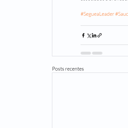
#SegueaLeader
#Sau
Posts recentes