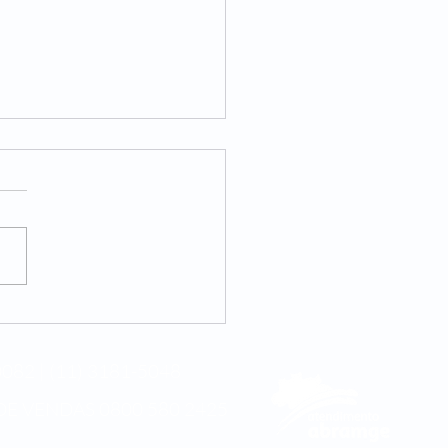
internacional da
cina integrativa
082 | (11) 3181-5048
DE VENDAS
0800 580 2425