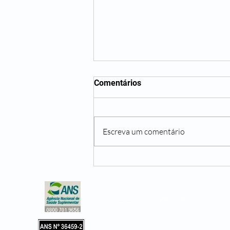
Comentários
Escreva um comentário
Não beber água o suficiente
pode te trazer diversos
problemas
CNPJ 02.127.779/0001-36
Copyright © 2019, Leader Assistência 
e Hospitalar. Todos os direitos reservad