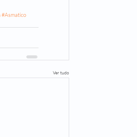
a
#Asmatico
Ver tudo