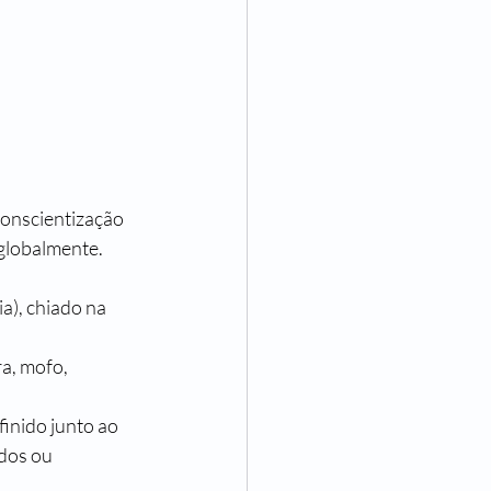
conscientização 
 globalmente.
a), chiado na 
a, mofo, 
inido junto ao 
dos ou 