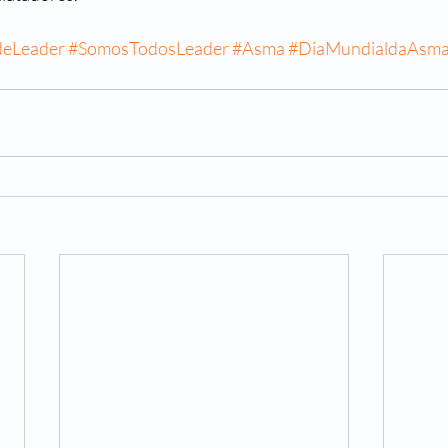
deLeader
#SomosTodosLeader
#Asma
#DiaMundialdaAsm