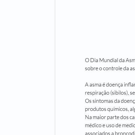
O Dia Mundial da Asma
sobre o controle da a
A asma é doença inflam
respiração (sibilos), s
Os sintomas da doenç
produtos químicos, al
Na maior parte dos ca
médico e uso de medic
associados a broncodi