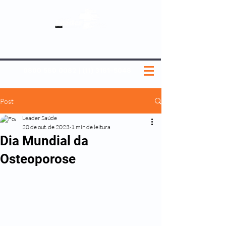
SOBRE NÓS
NOSSOS PLANOS
MEDICINA PREVENTIVA
NOSSAS UNIDADES
0800 580 0082
|
(11) 3181-5048
Post
Leader Saúde
20 de out. de 2023
1 min de leitura
Dia Mundial da
Osteoporose