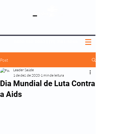
SOBRE NÓS
NOSSOS PLANOS
MEDICINA PREVENTIVA
NOSSAS UNIDADES
0800 580 0082
|
(11) 3181-5048
Post
Leader Saúde
1 de dez. de 2020
1 min de leitura
Dia Mundial de Luta Contra
a Aids