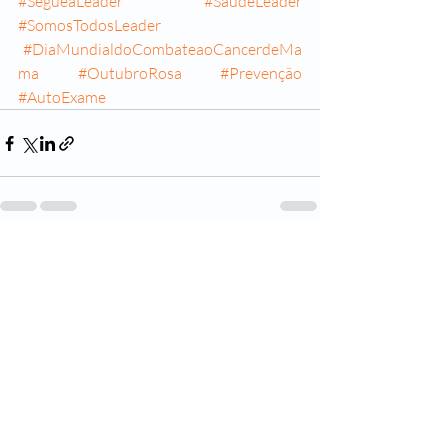
#SegueaLeader
#SaudeLeader
#SomosTodosLeader
#DiaMundialdoCombateaoCancerdeMa
ma
#OutubroRosa
#Prevenção
#AutoExame
Posts recentes
Ver tudo