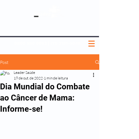
SOBRE NÓS
NOSSOS PLANOS
MEDICINA PREVENTIVA
NOSSAS UNIDADES
0800 580 0082
|
(11) 3181-5048
Post
Leader Saúde
19 de out. de 2022
1 min de leitura
Dia Mundial do Combate
ao Câncer de Mama:
Informe-se!