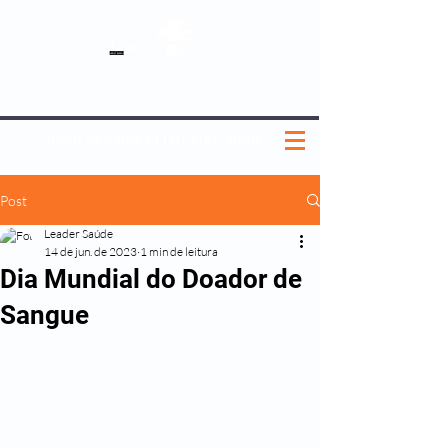
SOBRE NÓS
NOSSOS PLANOS
MEDICINA PREVENTIVA
NOSSAS UNIDADES
0800 580 0082
|
(11) 3181-5048
Post
Leader Saúde
14 de jun. de 2023
1 min de leitura
Dia Mundial do Doador de
Sangue