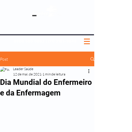
SOBRE NÓS
NOSSOS PLANOS
MEDICINA PREVENTIVA
NOSSAS UNIDADES
0800 580 0082
|
(11) 3181-5048
Post
Leader Saúde
12 de mai. de 2021
1 min de leitura
Dia Mundial do Enfermeiro
e da Enfermagem