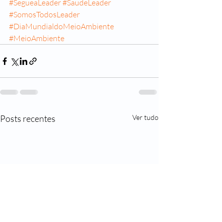
#SegueaLeader
#SaudeLeader
#SomosTodosLeader
#DiaMundialdoMeioAmbiente
#MeioAmbiente
Posts recentes
Ver tudo