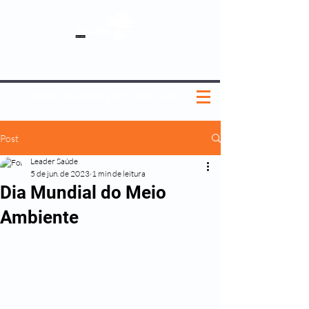
SOBRE NÓS
NOSSOS PLANOS
MEDICINA PREVENTIVA
NOSSAS UNIDADES
0800 580 0082
|
(11) 3181-5048
Post
Leader Saúde
5 de jun. de 2023
1 min de leitura
Dia Mundial do Meio
Ambiente