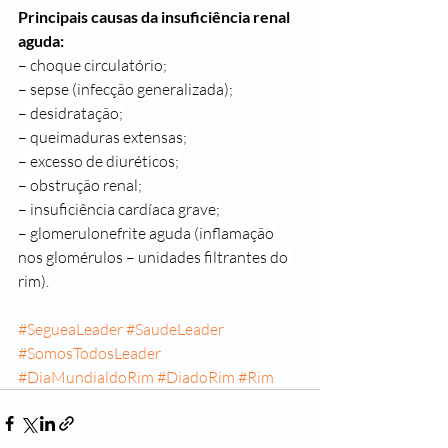
Principais causas da insuficiência renal 
aguda:
– choque circulatório;
– sepse (infecção generalizada);
– desidratação;
– queimaduras extensas;
– excesso de diuréticos;
– obstrução renal;
– insuficiência cardíaca grave;
– glomerulonefrite aguda (inflamação 
nos glomérulos – unidades filtrantes do 
rim).
#SegueaLeader
#SaudeLeader
#SomosTodosLeader
#DiaMundialdoRim
#DiadoRim
#Rim