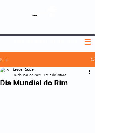
SOBRE NÓS
NOSSOS PLANOS
MEDICINA PREVENTIVA
NOSSAS UNIDADES
0800 580 0082
|
(11) 3181-5048
Post
Leader Saúde
10 de mar. de 2022
1 min de leitura
Dia Mundial do Rim