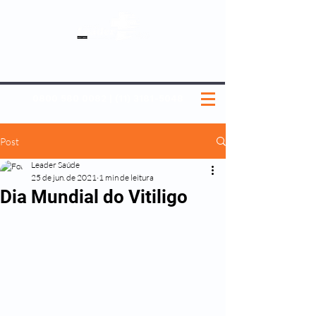
SOBRE NÓS
NOSSOS PLANOS
MEDICINA PREVENTIVA
NOSSAS UNIDADES
0800 580 0082
|
(11) 3181-5048
Post
Leader Saúde
25 de jun. de 2021
1 min de leitura
Dia Mundial do Vitiligo