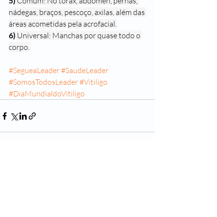
5) 
Comum: No tórax, abdômen, pernas, 
nádegas, braços, pescoço, axilas, além das 
áreas acometidas pela acrofacial.
6) 
Universal: Manchas por quase todo o 
corpo.
#SegueaLeader
#SaudeLeader
#SomosTodosLeader
#Vitiligo
#DiaMundialdoVitiligo
Posts recentes
Ver tudo