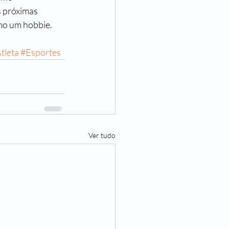
s próximas 
mo um hobbie. 
tleta
#Esportes
Ver tudo