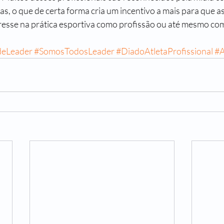
s, o que de certa forma cria um incentivo a mais para que a
esse na prática esportiva como profissão ou até mesmo co
deLeader
#SomosTodosLeader
#DiadoAtletaProfissional
#A