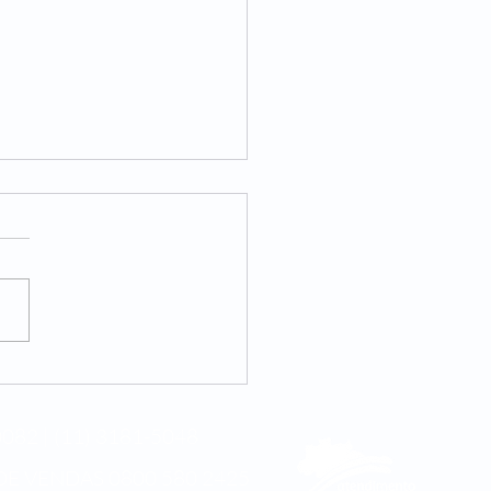
internacional da
cina integrativa
082 | (11) 3181-5048
DE VENDAS
0800 580 2425