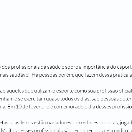
dos profissionais da saúde é sobre a importância do esporte
 mais saudável. Há pessoas porém, que fazem dessa prática a 
são aqueles que utilizam o esporte como sua profissão oficial
enham e se exercitam quase todos os dias, são pessoas deter
lina. Em 10 de fevereiro é comemorado o dia desses profissio
letas brasileiros estão nadadores, corredores, judocas, jogad
s. Muitos desses profissionais são reconhecidos pela mídia c