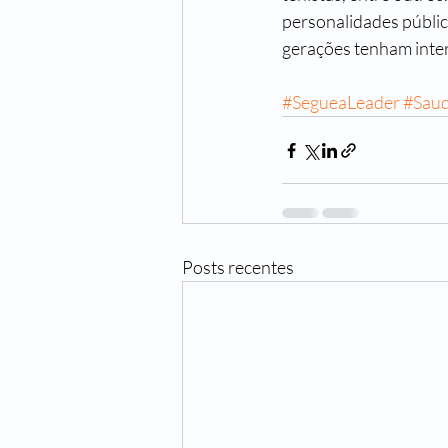
personalidades pública
gerações tenham inter
#SegueaLeader
#Sau
Posts recentes