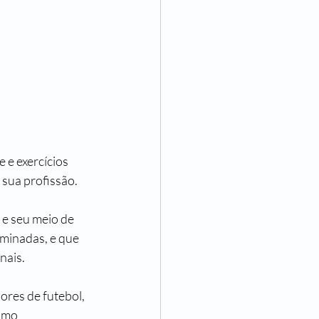
 e exercícios 
sua profissão. 
 e seu meio de 
minadas, e que 
nais. 
ores de futebol, 
omo 