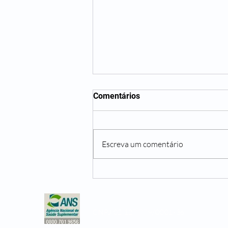
Comentários
Escreva um comentário
Não beber água o suficiente
pode te trazer diversos
problemas
CNPJ 02.127.779/0001-36
Copyright © 2019, Leader Assistência 