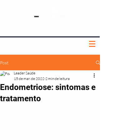
SOBRE NÓS
NOSSOS PLANOS
MEDICINA PREVENTIVA
NOSSAS UNIDADES
0800 580 0082
|
(11) 3181-5048
Post
Leader Saúde
15 de mar. de 2022
2 min de leitura
Endometriose: sintomas e
tratamento