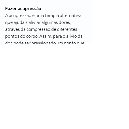
Fazer acupressão
A acupressão é uma terapia alternativa 
que ajuda a aliviar algumas dores, 
através da compressão de diferentes 
pontos do corpo. Assim, para o alivio da 
dor, pode ser pressionado um ponto que 
se localiza no interior da perna, cerca de 
5 cm acima do tornozelo, durante cerca 
de 1 minuto, com força suficiente para 
deixar a ponta da unha do polegar branca.
#SegueaLeader
#SaudeLeader
#SomosTodosLeader
#Endometriose
#CicloMenstrual
#MarçoAmarelo
#SaudedaMulher